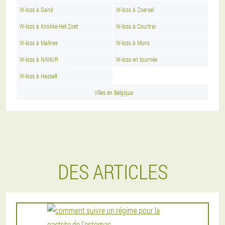
W-loss à Gand
W-loss à Zoersel
W-loss à Knokke-Het Zoet
W-loss à Courtrai
W-loss à Malines
W-loss à Mons
W-loss à NAMUR
W-loss en tournée
W-loss à Hasselt
Villes en Belgique
DES ARTICLES