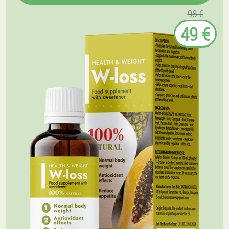
98 €
49 €