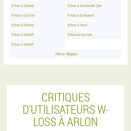
W-loss à Zoersel
W-loss à Knokke-Het Zoet
W-loss à Courtrai
W-loss à De leueven
W-loss à Malines
W-loss à Mons
W-loss à NAMUR
W-loss en tournée
W-loss à Hasselt
Villes en Belgique
CRITIQUES
D'UTILISATEURS W-
LOSS À ARLON