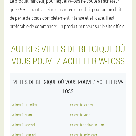
Le produit minceur, pour lequel W-loss ne coûte à l'acheteur
que 49 € ! Il vaut la peine d'acheter le produit pour un produit
de perte de poids complètement intense et efficace. Il est
préférable de commander un produit minceur sur le site officiel.
AUTRES VILLES DE BELGIQUE OÙ
VOUS POUVEZ ACHETER W-LOSS
VILLES DE BELGIQUE OÙ VOUS POUVEZ ACHETER W-
LOSS
W-loss à Bruxelles
W-loss à Bruges
W-loss à Arlon
W-loss à Gand
W-loss à Zoersel
W-loss à Knokke-Het Zoet
W-loss à Courtrai
W-loss à De leueven