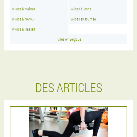
W-loss à Malines
W-loss à Mons
W-loss à NAMUR
W-loss en tournée
W-loss à Hasselt
Villes en Belgique
DES ARTICLES