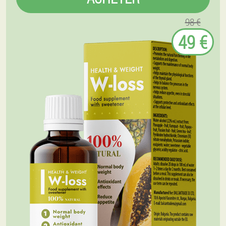
98 €
49 €