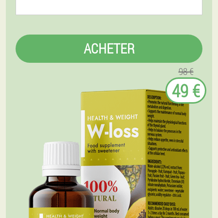
ACHETER
98 €
49 €