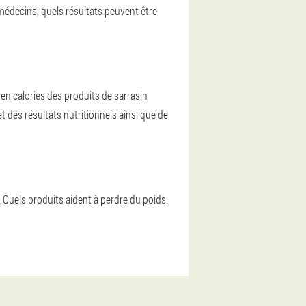
 médecins, quels résultats peuvent être
en calories des produits de sarrasin
t des résultats nutritionnels ainsi que de
Quels produits aident à perdre du poids.