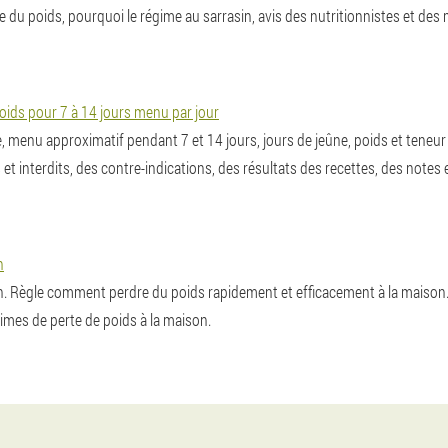
e du poids, pourquoi le régime au sarrasin, avis des nutritionnistes et des
oids pour 7 à 14 jours menu par jour
, menu approximatif pendant 7 et 14 jours, jours de jeûne, poids et teneur 
et interdits, des contre-indications, des résultats des recettes, des notes e
n
 Règle comment perdre du poids rapidement et efficacement à la maison. 
mes de perte de poids à la maison.