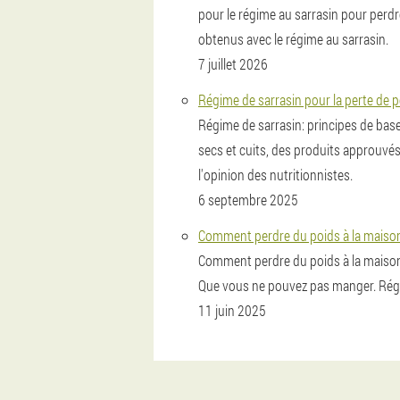
pour le régime au sarrasin pour perdr
obtenus avec le régime au sarrasin.
7 juillet 2026
Régime de sarrasin pour la perte de p
Régime de sarrasin: principes de base
secs et cuits, des produits approuvés 
l'opinion des nutritionnistes.
6 septembre 2025
Comment perdre du poids à la maiso
Comment perdre du poids à la maison.
Que vous ne pouvez pas manger. Régi
11 juin 2025