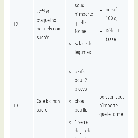
sous
boeuf -
Café et
n'importe
100 g,
craquelins
quelle
12
naturels non
Kéfir - 1
forme
sucrés
tasse
salade de
légumes
œufs
pour 2
pièces,
poisson sous
Café bio non
chou
13
n'importe
sucré
bouilli,
quelle forme
1 verre
de jus de