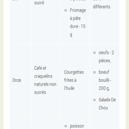
sucré
différents
Fromage
à pâte
dure - 15
g
oeufs - 2
pièces,
Café et
Courgettes
boeuf
craquelins
Onze
frites à
bouilli -
naturels non
l'huile
200 g,
sucrés
Salade De
Chou
poisson