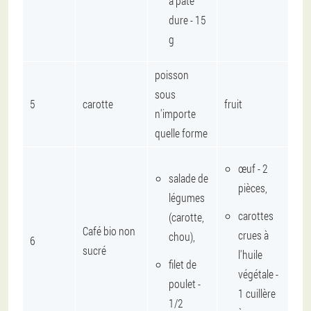
à pâte
dure - 15
g
poisson
sous
5
carotte
fruit
n'importe
quelle forme
œuf - 2
salade de
pièces,
légumes
carottes
(carotte,
Café bio non
crues à
chou),
6
sucré
l'huile
filet de
végétale -
poulet -
1 cuillère
1/2