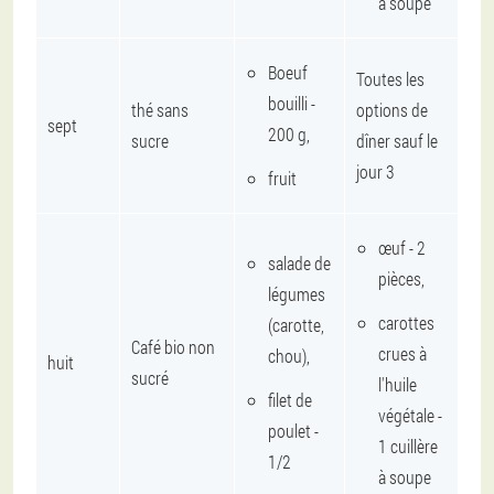
à soupe
Boeuf
Toutes les
bouilli -
thé sans
options de
sept
200 g,
sucre
dîner sauf le
jour 3
fruit
œuf - 2
salade de
pièces,
légumes
carottes
(carotte,
Café bio non
crues à
chou),
huit
sucré
l'huile
filet de
végétale -
poulet -
1 cuillère
1/2
à soupe