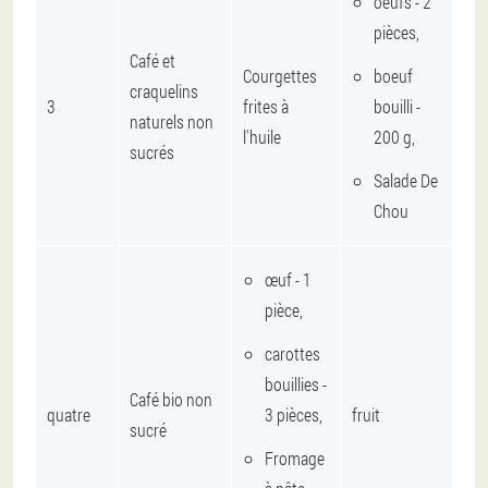
oeufs - 2
pièces,
Café et
Courgettes
boeuf
craquelins
3
frites à
bouilli -
naturels non
l'huile
200 g,
sucrés
Salade De
Chou
œuf - 1
pièce,
carottes
bouillies -
Café bio non
quatre
3 pièces,
fruit
sucré
Fromage