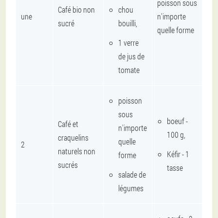
poisson sous
Café bio non
chou
une
n'importe
sucré
bouilli,
quelle forme
1 verre
de jus de
tomate
poisson
sous
boeuf -
Café et
n'importe
100 g,
craquelins
quelle
2
naturels non
Kéfir - 1
forme
sucrés
tasse
salade de
légumes