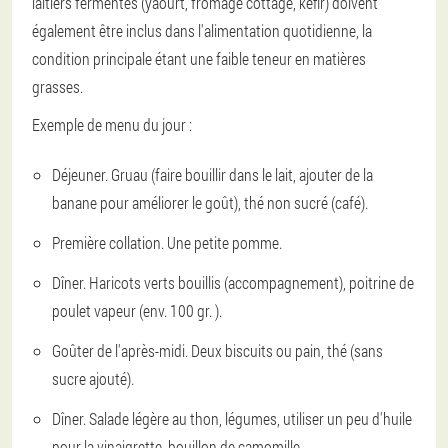
laitiers fermentés (yaourt, fromage cottage, kéfir) doivent
également être inclus dans l'alimentation quotidienne, la
condition principale étant une faible teneur en matières
grasses.
Exemple de menu du jour :
Déjeuner. Gruau (faire bouillir dans le lait, ajouter de la
banane pour améliorer le goût), thé non sucré (café).
Première collation. Une petite pomme.
Dîner. Haricots verts bouillis (accompagnement), poitrine de
poulet vapeur (env. 100 gr. ).
Goûter de l'après-midi. Deux biscuits ou pain, thé (sans
sucre ajouté).
Dîner. Salade légère au thon, légumes, utiliser un peu d'huile
pour la vinaigrette, bouillon de camomille.