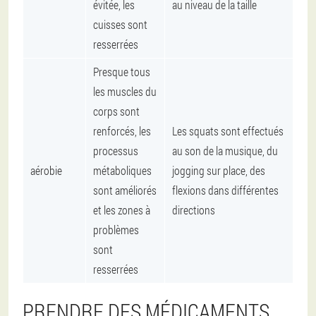
évitée, les
au niveau de la taille
cuisses sont
resserrées
Presque tous
les muscles du
corps sont
renforcés, les
Les squats sont effectués
processus
au son de la musique, du
aérobie
métaboliques
jogging sur place, des
sont améliorés
flexions dans différentes
et les zones à
directions
problèmes
sont
resserrées
PRENDRE DES MÉDICAMENTS