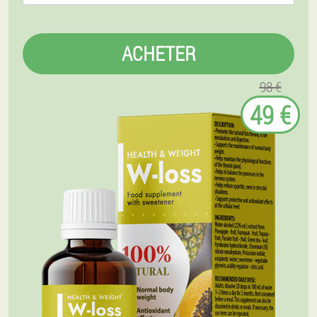
ACHETER
98 €
49 €