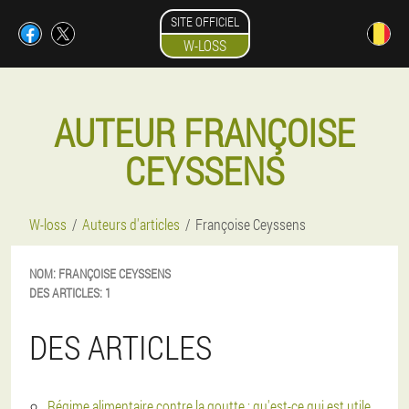
SITE OFFICIEL
W-LOSS
AUTEUR FRANÇOISE
CEYSSENS
W-loss
Auteurs d'articles
Françoise Ceyssens
NOM:
FRANÇOISE
CEYSSENS
DES ARTICLES:
1
DES ARTICLES
Régime alimentaire contre la goutte : qu'est-ce qui est utile