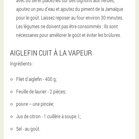
avec du sel et placez-les sur des oignons aux herbes,
ajoutez un peu d'eau et ajoutez du piment de la Jamaïque
pour le goût. Laissez reposer au four environ 30 minutes.
Les légumes ne doivent pas être consommés ; Ils sont
nécessaires pour améliorer le goût et éviter les brûlures.
AIGLEFIN CUIT À LA VAPEUR
Ingrédients :
Filet d'aiglefin - 400 g;
Feuille de laurier - 2 pièces;
poivre – une pincée;
Jus de citron - 1 cuillère à soupe. l.;
Sel - au goût.