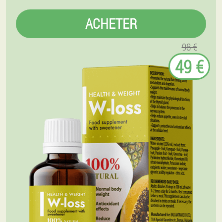
ACHETER
98 €
49 €