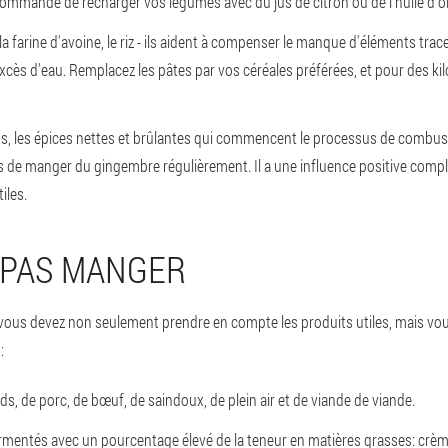
commandé de recharger vos légumes avec du jus de citron ou de l'huile d'ol
a farine d'avoine, le riz - ils aident à compenser le manque d'éléments trac
l'excès d'eau. Remplacez les pâtes par vos céréales préférées, et pour des 
ids, les épices nettes et brûlantes qui commencent le processus de combust
s de manger du gingembre régulièrement. Il a une influence positive complè
iles.
 PAS MANGER
on, vous devez non seulement prendre en compte les produits utiles, mais 
:
s, de porc, de bœuf, de saindoux, de plein air et de viande de viande.
s fermentés avec un pourcentage élevé de la teneur en matières grasses: crèm