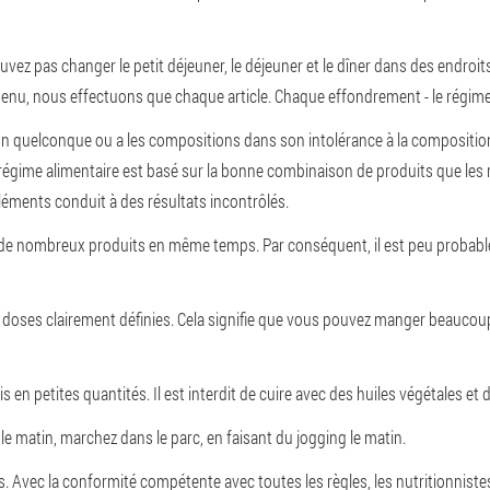
ez pas changer le petit déjeuner, le déjeuner et le dîner dans des endroits, l
e menu, nous effectuons que chaque article. Chaque effondrement - le rég
on quelconque ou a les compositions dans son intolérance à la composition,
 régime alimentaire est basé sur la bonne combinaison de produits que les
léments conduit à des résultats incontrôlés.
de nombreux produits en même temps. Par conséquent, il est peu probable
e doses clairement définies. Cela signifie que vous pouvez manger beaucoup
 en petites quantités. Il est interdit de cuire avec des huiles végétales et 
 le matin, marchez dans le parc, en faisant du jogging le matin.
s. Avec la conformité compétente avec toutes les règles, les nutritionnist