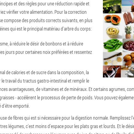
ncipes et des règles pour une réduction rapide et
ez vérifier votre alimentation. Pour la correction
il se compose des produits corrects suivants, en plus
téines qui est le principal matériau d'arbre du corps:
isme, à réduire le désir de bonbons et à réduire
les jours pour certaines noix préférées et ressentez
al de calories et de sucre dans la composition, la
 travail du tractus gastro-intestinal et remplir le
ances avantageuses, de vitamines et de minéraux. Et certains agrumes, c
aisses - accélèrent le processus de perte de poids. Vous pouvez également 
 d'être emporté.
euse de fibres qui est si nécessaire pour la digestion normale. Remplissez 
res légumes, c'est moins d'espace pour les plats gras et lourds. Et le dés